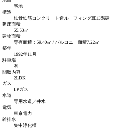
地目
宅地
構造
鉄骨鉄筋コンクリート造ルーフィング葺13階建
延床面積
55.53㎡
建物面積
専有面積：59.40㎡ / バルコニー面積7.22㎡
築年
1992年11月
駐車場
有
間取内容
2LDK
ガス
LPガス
水道
専用水道／井水
電気
東京電力
雑排水
集中浄化槽