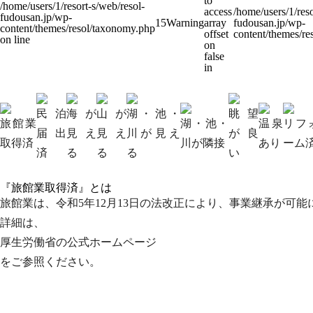
to
/home/users/1/resort-s/web/resol-
access
/home/users/1/reso
fudousan.jp/wp-
15
Warning
array
fudousan.jp/wp-
content/themes/resol/taxonomy.php
offset
content/themes/r
on line
on
false
in
民泊
海が
山が
湖・池・
眺望
旅館業
湖・池・
温泉
リフ
届出
見え
見え
川が見え
が良
取得済
川が隣接
あり
ーム
済
る
る
る
い
『旅館業取得済』
とは
旅館業は、令和5年12月13日の法改正により、事業継承が可能
詳細は、
厚生労働省の公式ホームページ
をご参照ください。