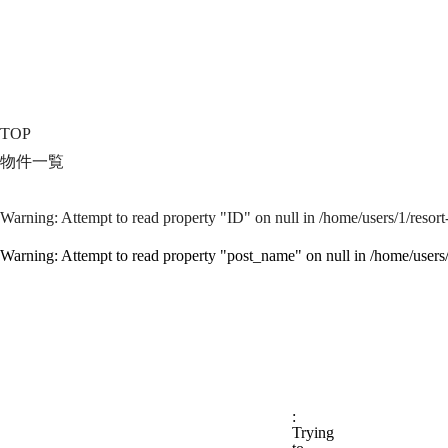
TOP
物件一覧
Warning
: Attempt to read property "ID" on null in
/home/users/1/resor
Warning
: Attempt to read property "post_name" on null in
/home/users
:
Trying